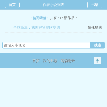
作者小说列表
首页
书架
共有 "1" 部作品：
"偏死猪猪"
全球高温：我囤好物资吹空调
偏死猪猪
首页
我的书架
阅读记录