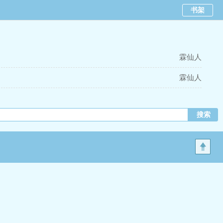
书架
霖仙人
霖仙人