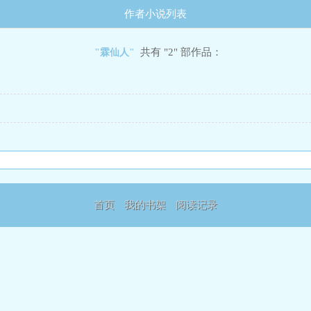
作者小说列表
共有 "2" 部作品：
"霖仙人"
首页
我的书架
阅读记录