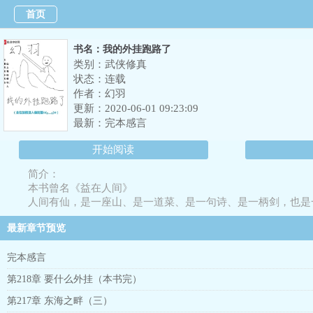
首页
书名：我的外挂跑路了
类别：武侠修真
状态：连载
作者：
幻羽
更新：2020-06-01 09:23:09
最新：
完本感言
开始阅读
简介：
本书曾名《益在人间》
人间有仙，是一座山、是一道菜、是一句诗、是一柄剑，也是
人间便是仙，在高原、在海岛，匿于现在，显于过去。
最新章节预览
顾益意在人间，顾益亦在人间。
这是一个从外挂跑掉开始的故事，本书又名：顾益被外挂抛弃
完本感言
第218章 要什么外挂（本书完）
第217章 东海之畔（三）