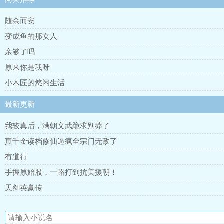
随余而安
变成鱼的那女人
亲够了吗
原来你是我呀
小木匠的悠闲生活
最新更新
我较真后，满朝文武跪求别莽了
真千金读档修仙逼疯全宗门无敌了
有道行
手握原始股，一路打到抗美援朝！
天剑英豪传