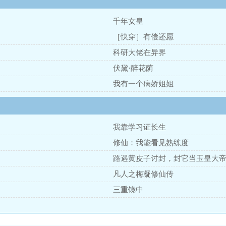
千年女皇
［快穿］有偿还愿
科研大佬在异界
伏黛·醉花荫
我有一个病娇姐姐
我靠学习证长生
修仙：我能看见熟练度
路遇黄皮子讨封，封它当玉皇大
凡人之梅凝修仙传
三重镜中