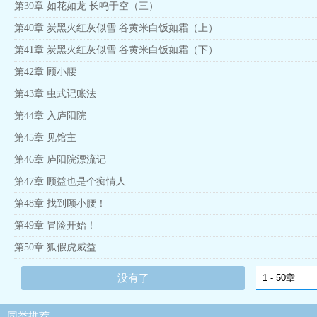
第39章 如花如龙 长鸣于空（三）
第40章 炭黑火红灰似雪 谷黄米白饭如霜（上）
第41章 炭黑火红灰似雪 谷黄米白饭如霜（下）
第42章 顾小腰
第43章 虫式记账法
第44章 入庐阳院
第45章 见馆主
第46章 庐阳院漂流记
第47章 顾益也是个痴情人
第48章 找到顾小腰！
第49章 冒险开始！
第50章 狐假虎威益
没有了
同类推荐