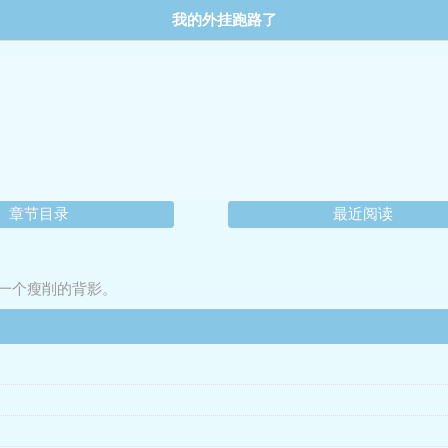
我的外挂跑路了
章节目录
最近阅读
一个瘦削的背影。
漂流记。