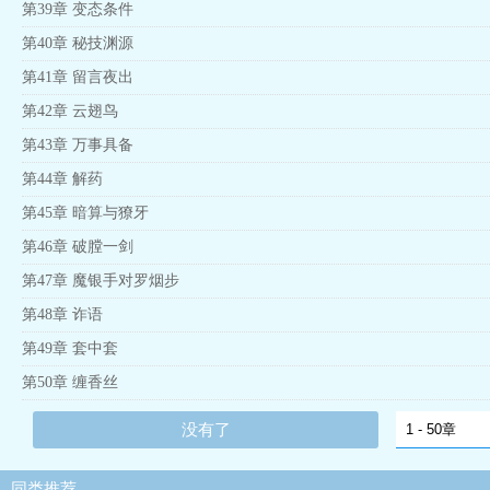
第39章 变态条件
第40章 秘技渊源
第41章 留言夜出
第42章 云翅鸟
第43章 万事具备
第44章 解药
第45章 暗算与獠牙
第46章 破膛一剑
第47章 魔银手对罗烟步
第48章 诈语
第49章 套中套
第50章 缠香丝
没有了
同类推荐