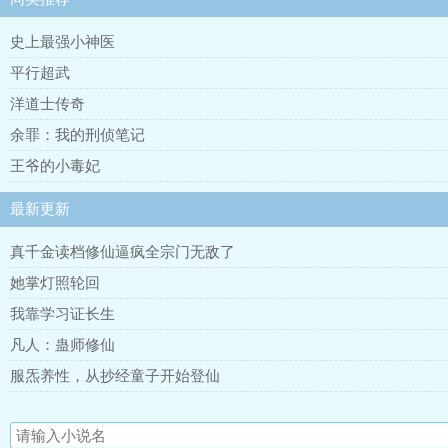
史上最强小神医
平行超武
洋道士传奇
余罪：我的刑侦笔记
王爷的小毒妃
最新更新
真千金读档修仙逼疯全宗门无敌了
她掌灯照轮回
我靠学习证长生
凡人：蛊师修仙
服炁养性，从抄经童子开始登仙