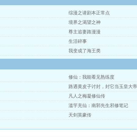
综漫之请剧本正常点
境界之渴望之神
尊主追妻路漫漫
生活碎事
我变成了海王类
修仙：我能看见熟练度
路遇黄皮子讨封，封它当玉皇大
凡人之梅凝修仙传
滥竽充仙：南郭先生邪修笔记
天剑英豪传