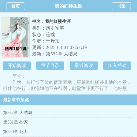
我的红楼生涯
首页
书架
书名：我的红楼生涯
类别：历史军事
状态：连载
作者：
千斤顶
更新：2025-03-01 07:57:39
最新：
第532章 大结局
开始阅读
章节目录
最近阅读
加入书架
简介：
作为一名打惯了仗的贾瑜表示，穿越道红楼并非他的本意，
打仗他在行，但泡妞他不在行啊，朝堂争斗更不行了，他好烦
啊！
最新章节预览
第532章 大结局
第531章 抄家
第530章 死士