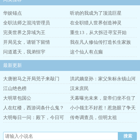
华娱锚点
听劝的我成为了顶流巨星
全职法师之混沌管理员
在全职猎人世界创造神灵
完美世界之异域为王
重生13，从大拆迁寻宝开始
开局见女，请斩下留情
我在凡人修仙传打造长生家族
问道遮天，我弟恒宇
这个仙人有点癫
最新更新
大唐驸马之开局兕子来敲门
洪武嫡皇孙：家父朱标永镇山河
江山绝色榜
汉末庶民
大明草包国公
天幕曝光未来，皇帝们坐不住了
人在红楼，西游词条什么鬼？
小小领主不好惹！惹急眼了争天
下
大明每日一问：殿下，今日可
传奇调查员，但明太祖
反？