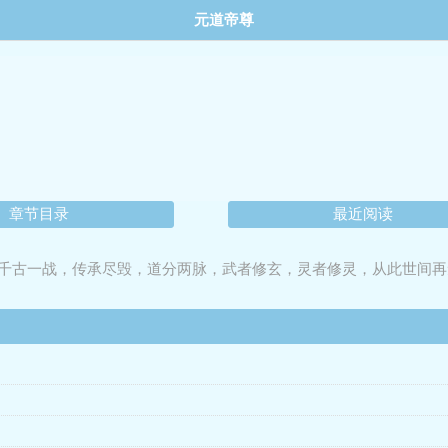
元道帝尊
章节目录
最近阅读
千古一战，传承尽毁，道分两脉，武者修玄，灵者修灵，从此世间再
。