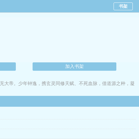
书架
加入书架
无大帝。少年钟逸，携玄灵同修天赋、不死血脉，借道源之种，凝