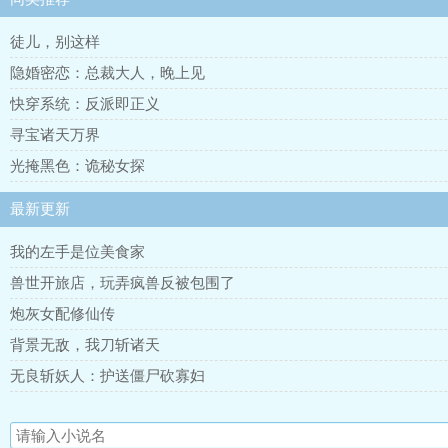
徒儿，别这样
隐婚密恋：总裁大人，晚上见
快穿系统：反派即正义
寻宝诸天万界
光掩黑色：诡秘女探
最新更新
我的左手是位美食家
兽世开旅店，玩弄疯兽反被包围了
炮灰女配修仙传
背景无敌，我刀斩诸天
无良斩妖人：护送僵尸砍寡妇