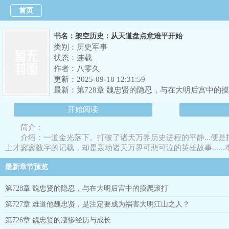
首页
书名：架空历史：从天道盘点意难平开始
类别：历史军事
状态：连载
作者：
八零久
更新：2025-09-18 12:31:59
最新：
第728章 魏忠贤的隐忍，与在大明后宫中的
开始阅读
简介：
介绍：一道金光落下。打破了诸天万界历史进程的平静...便是
上才寥寥数字的记载，却是轰动诸天万界可悲可泣的英雄故事......
最新章节预览
第728章 魏忠贤的隐忍，与在大明后宫中的摸爬滚打
第727章 难道他魏忠贤，是注定要成为祸害大明江山之人？
第726章 魏忠贤的凄惨经历与成长