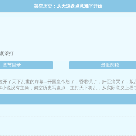
架空历史：从天道盘点意难平开始
摸爬滚打
章节目录
最近阅读
拉开了天下乱世的序幕...开国皇帝怒了，昏君慌了，奸臣痛哭了，叛
本小说没有主角，架空历史写盘点，主打天下将乱，从实际意义上看古人如