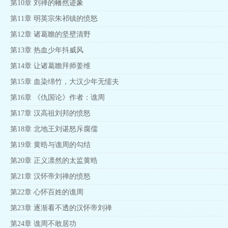
第10章 刘禅的幡然迹象
第11章 明英宗朱祁镇的愤怒
第12章 诸葛瞻的坚壁清野
第13章 热血少年抖威风
第14章 让诸葛瞻拜师姜维
第15章 血染绵竹，大汉少年无懦夫
第16章 《仇国论》作者：谯周
第17章 汉高祖刘邦的愤怒
第18章 北地王刘谌怒斥腐儒
第19章 黄晧与谯周的勾结
第20章 正义凛然的太监黄晧
第21章 汉怀帝刘禅的愤怒
第22章 心怀百姓的谯周
第23章 逐渐看不透的汉怀帝刘禅
第24章 谯周不敢居功