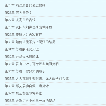
第25章 蜀汉最合的命运抉择
第26章 何为皇帝？
第27章 汉高皇后吕雉
第28章 汉怀帝刘禅自缚出城降魏
第29章 姜维之计再次破产
第30章 如何才能不走上蜀汉的结局
第31章 姜维的咫尺天涯
第32章 吾是天水麒麟儿
第33章 吾有一计，可命汉室幽而复明
第34章 姜维，你好大的胆子
第35章 人人都想学曹阿瞒。无人敢学刘玄德
第36章 邓艾居功自傲，遭算计
第37章 魏公曹操即将暴走
第38章 天道历史中司马一族的祭品