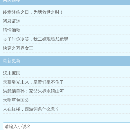
终焉降临之日，为我救世之时！
诸君证道
暗情涌动
丧子时你冷笑，我二婚现场却跪哭
快穿之万界女王
最新更新
汉末庶民
天幕曝光未来，皇帝们坐不住了
洪武嫡皇孙：家父朱标永镇山河
大明草包国公
人在红楼，西游词条什么鬼？