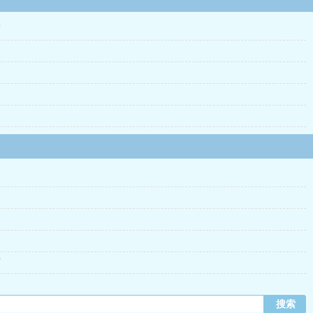
滚
？
下