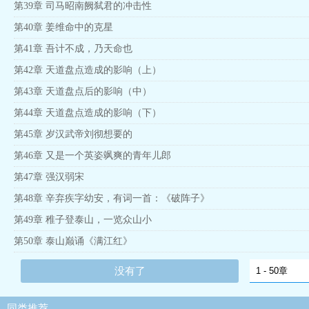
第39章 司马昭南阙弑君的冲击性
第40章 姜维命中的克星
第41章 吾计不成，乃天命也
第42章 天道盘点造成的影响（上）
第43章 天道盘点后的影响（中）
第44章 天道盘点造成的影响（下）
第45章 岁汉武帝刘彻想要的
第46章 又是一个英姿飒爽的青年儿郎
第47章 强汉弱宋
第48章 辛弃疾字幼安，有词一首：《破阵子》
第49章 稚子登泰山，一览众山小
第50章 泰山巅诵《满江红》
没有了
同类推荐