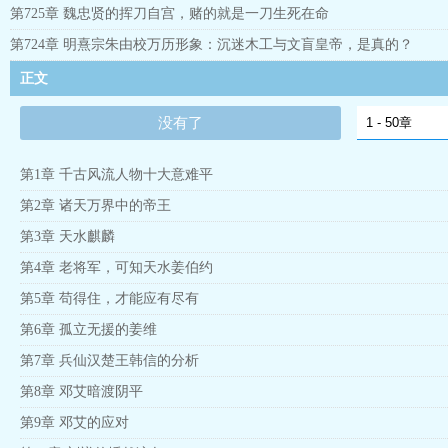
第725章 魏忠贤的挥刀自宫，赌的就是一刀生死在命
第724章 明熹宗朱由校万历形象：沉迷木工与文盲皇帝，是真的？
正文
没有了
第1章 千古风流人物十大意难平
第2章 诸天万界中的帝王
第3章 天水麒麟
第4章 老将军，可知天水姜伯约
第5章 苟得住，才能应有尽有
第6章 孤立无援的姜维
第7章 兵仙汉楚王韩信的分析
第8章 邓艾暗渡阴平
第9章 邓艾的应对