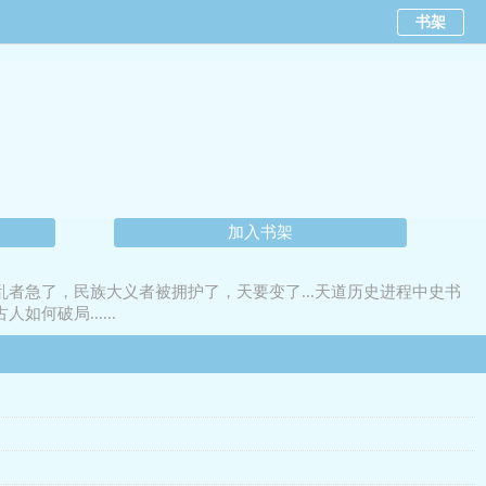
书架
加入书架
乱者急了，民族大义者被拥护了，天要变了...天道历史进程中史书
何破局......