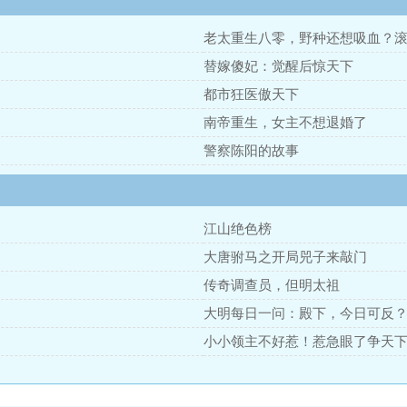
老太重生八零，野种还想吸血？
替嫁傻妃：觉醒后惊天下
都市狂医傲天下
南帝重生，女主不想退婚了
警察陈阳的故事
江山绝色榜
大唐驸马之开局兕子来敲门
传奇调查员，但明太祖
大明每日一问：殿下，今日可反
小小领主不好惹！惹急眼了争天