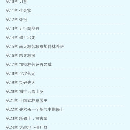
第10章 刀意
第11章 生死状
第12章 夺冠
第13章 五行阴煞丹
第14章 僵尸出笼
第15章 南无救苦救难加特林菩萨
第16章 跨界救援
第17章 加特林菩萨再显威
第18章 尘埃落定
第19章 突破先天
第20章 前往云麓山脉
第21章 十国武林总盟主
第22章 先秒杀一个炼气中期修士
第23章 斩修士，探古墓
第24章 大战地下僵尸群