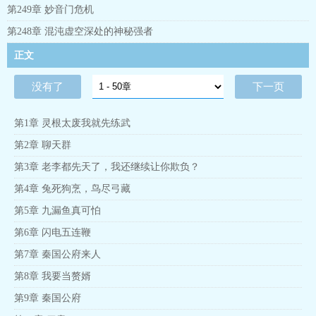
李坤笑了笑说：“谁说只有僵尸之体才有不死身，来我小爷给你表
第249章 妙音门危机
演个断头再生术！”且看李坤在整合了多个世界的资源后，如何在
修仙界闯出赫赫威名！作者声明，本书有与主角暧昧不清的女配
第248章 混沌虚空深处的神秘强者
角，但绝对无女主！
正文
没有了
下一页
第1章 灵根太废我就先练武
第2章 聊天群
第3章 老李都先天了，我还继续让你欺负？
第4章 兔死狗烹，鸟尽弓藏
第5章 九漏鱼真可怕
第6章 闪电五连鞭
第7章 秦国公府来人
第8章 我要当赘婿
第9章 秦国公府