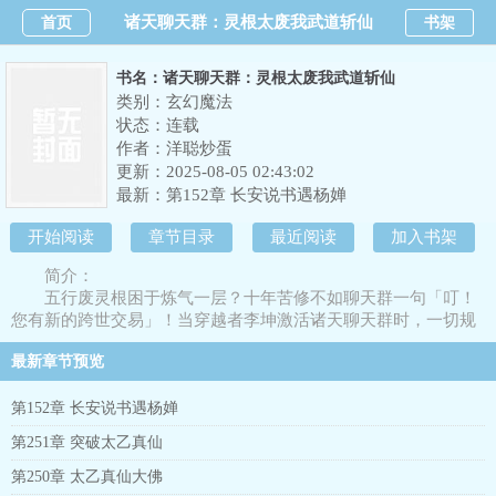
诸天聊天群：灵根太废我武道斩仙
首页
书架
书名：诸天聊天群：灵根太废我武道斩仙
类别：玄幻魔法
状态：连载
作者：
洋聪炒蛋
更新：2025-08-05 02:43:02
最新：
第152章 长安说书遇杨婵
开始阅读
章节目录
最近阅读
加入书架
简介：
五行废灵根困于炼气一层？十年苦修不如聊天群一句「叮！
您有新的跨世交易」！当穿越者李坤激活诸天聊天群时，一切规
则为之一变与段誉程英交换武道功法，仙武双修，近战我无敌与
最新章节预览
何雨柱交换加特林，远战我亦不虚。什么炼气期防御法术刀枪不
入，一阶僵尸妖兽肉身强大，在我加特林菩萨面前一切都是渣
渣。从风云世界得道玄武真功，傲寒六诀，三分归元气。当我突
第152章 长安说书遇杨婵
破到天人境之时，请问筑基大修士，你能挡得住我四十米的大刀
第251章 突破太乙真仙
么？僵尸约会世界将臣：“李坤我承认我打不过你，但我有不死
身，可滴血重生，耗也能把你耗死！”服用了风云世界两颗龙元的
第250章 太乙真仙大佛