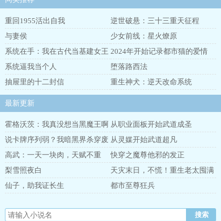
重回1955活出自我
逆世破悬：三十三重天征程
与妻侯
少女前线：星火燎原
系统在手：我在古代当基建女王
2024年开始记录都市猫的爱情
系统逼我当个人
堕落路西法
抽屉里的十二封信
重生神犬：逆天改命系统
最新更新
霍格沃茨：我真没想当黑魔王啊
从职业面板开始武道成圣
说卡牌序列弱？我暗黑界杀穿废
从灵媒开始武道超凡
土
高武：一天一块肉，天赋不重
快穿之魔尊他邪的发正
要！
梨雪照夜白
天灾末日，不慌！重生老太囤满
千亿物资
仙子，助我证长生
都市至尊狂兵