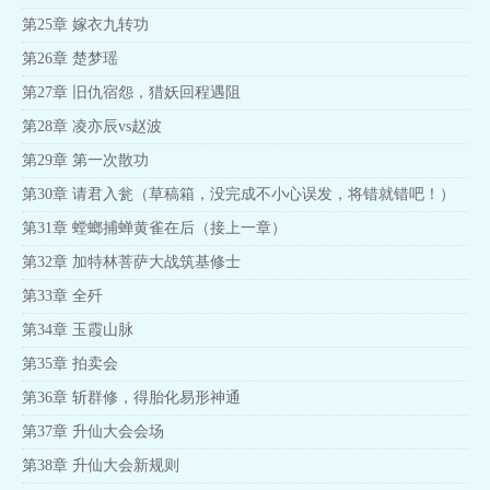
第25章 嫁衣九转功
第26章 楚梦瑶
第27章 旧仇宿怨，猎妖回程遇阻
第28章 凌亦辰vs赵波
第29章 第一次散功
第30章 请君入瓮（草稿箱，没完成不小心误发，将错就错吧！）
第31章 螳螂捕蝉黄雀在后（接上一章）
第32章 加特林菩萨大战筑基修士
第33章 全歼
第34章 玉霞山脉
第35章 拍卖会
第36章 斩群修，得胎化易形神通
第37章 升仙大会会场
第38章 升仙大会新规则