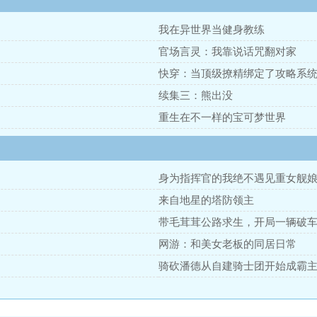
我在异世界当健身教练
官场言灵：我靠说话咒翻对家
快穿：当顶级撩精绑定了攻略系
续集三：熊出没
重生在不一样的宝可梦世界
身为指挥官的我绝不遇见重女舰
来自地星的塔防领主
带毛茸茸公路求生，开局一辆破
网游：和美女老板的同居日常
骑砍潘德从自建骑士团开始成霸