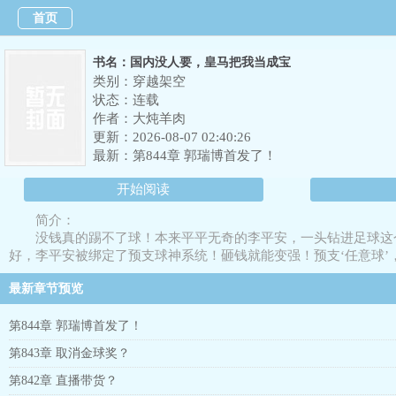
首页
书名：国内没人要，皇马把我当成宝
类别：穿越架空
状态：连载
作者：
大炖羊肉
更新：2026-08-07 02:40:26
最新：
第844章 郭瑞博首发了！
开始阅读
简介：
没钱真的踢不了球！本来平平无奇的李平安，一头钻进足球这
好，李平安被绑定了预支球神系统！砸钱就能变强！预支‘任意球’
登临巅峰，回首遥望，这才发现，他的所有辉煌全都是金钱铺就！
最新章节预览
第844章 郭瑞博首发了！
第843章 取消金球奖？
第842章 直播带货？