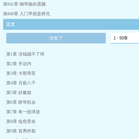
第841章 钢琴曲的震撼
第840章 入门早就是师兄
正文
没有了
第1章 没钱踢不了球
第2章 齐达内
第3章 卡斯蒂亚
第4章 月薪八千
第5章 好尴尬
第6章 静等机会
第7章 有一批球迷
第8章 临危受命
第9章 首秀炸裂