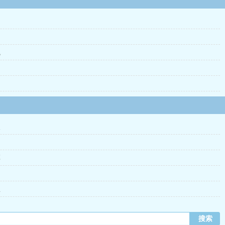
统
娘
车
主