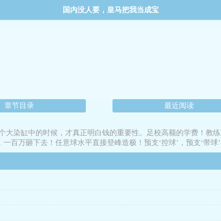
国内没人要，皇马把我当成宝
章节目录
最近阅读
个大染缸中的时候，才真正明白钱的重要性。足校高额的学费！教练
，一百万砸下去！任意球水平直接登峰造极！预支‘控球’，预支‘带