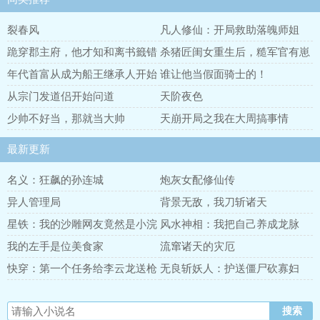
裂春风
凡人修仙：开局救助落魄师姐
跪穿郡主府，他才知和离书籤错
杀猪匠闺女重生后，糙军官有崽
了
了
年代首富从成为船王继承人开始
谁让他当假面骑士的！
从宗门发道侣开始问道
天阶夜色
少帅不好当，那就当大帅
天崩开局之我在大周搞事情
最新更新
名义：狂飙的孙连城
炮灰女配修仙传
异人管理局
背景无敌，我刀斩诸天
星铁：我的沙雕网友竟然是小浣
风水神相：我把自己养成龙脉
熊
我的左手是位美食家
流窜诸天的灾厄
快穿：第一个任务给李云龙送枪
无良斩妖人：护送僵尸砍寡妇