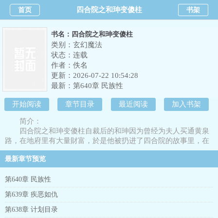
四合院之和珅变傻柱
首页
书架
书名：四合院之和珅变傻柱
类别：玄幻魔法
状态：连载
作者：
佚名
更新：2026-07-22 10:54:28
最新：
第640章 民族性
开始阅读
章节目录
最近阅读
加入书架
简介：
四合院之和珅变傻柱自裁后的和珅因为曾经为夫人买通黄泉
路，在地府里有大量財富，於是他被扔进了四合院的故事里，在
何大清准备和白寡妇离开之前！在一九五零，看重回十五岁，到
最新章节预览
达新副本的何大人该如何应对新的人生。
第640章 民族性
第639章 疾恶如仇
第638章 计划目录