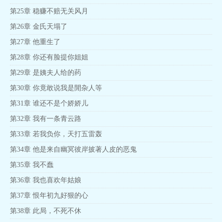
第25章 稳赚不赔无关风月
第26章 金氏天塌了
第27章 他重生了
第28章 你还有脸提你姐姐
第29章 是姨夫人给的药
第30章 你竟敢说我是閒杂人等
第31章 谁还不是个娇娇儿
第32章 我有一条青云路
第33章 若我负你，天打五雷轰
第34章 他是来自幽冥彼岸披著人皮的恶鬼
第35章 我不蠢
第36章 我也喜欢年姑娘
第37章 恨年初九好狠的心
第38章 此局，不死不休