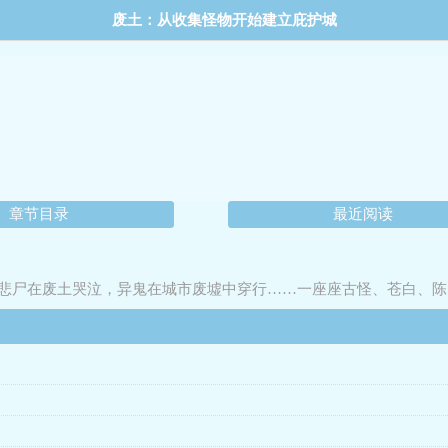
废土：从收集怪物开始建立庇护城
章节目录
最近阅读
悲尸在废土哭泣，异鬼在城市废墟中穿行……一座座古怪、苍白、陈
超凡职业路径……若干年后，如山的古神面前，王庭身后无限大楼连