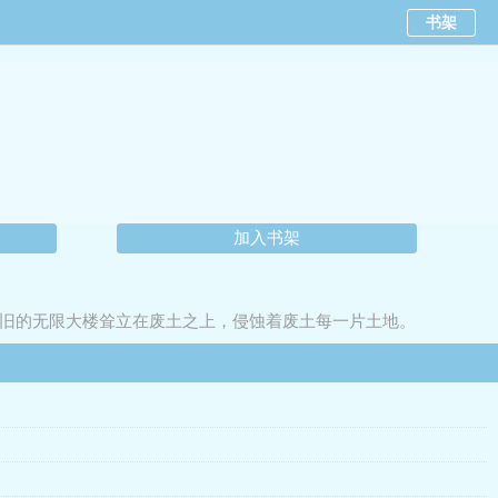
书架
加入书架
旧的无限大楼耸立在废土之上，侵蚀着废土每一片土地。
成庇护城，他露出笑容：”我不吃牛肉了“