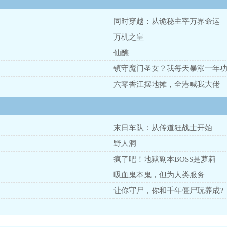
同时穿越：从诡秘主宰万界命运
万机之皇
仙醮
镇守魔门圣女？我每天暴涨一年
六零香江摆地摊，全港喊我大佬
末日车队：从传道狂战士开始
野人洞
疯了吧！地狱副本BOSS是萝莉
吸血鬼本鬼，但为人类服务
让你守尸，你和千年僵尸玩养成?