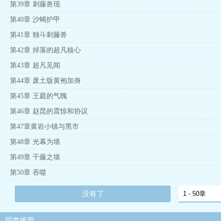
第39章 刺藤兽现
第40章 沙蝎护甲
第41章 独斗刺藤兽
第42章 掉落的超凡核心
第43章 超凡见闻
第44章 废土版黄袍加身
第45章 王庭的气魄
第46章 赵昆的震惊和协议
第47章黄岩小镇与黑市
第48章 光幕为墙
第49章 千藤之墙
第50章 吞噬
没有了
同类推荐