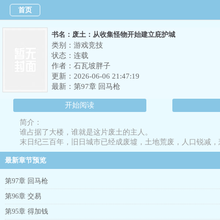
首页
书名：废土：从收集怪物开始建立庇护城
类别：游戏竞技
状态：连载
作者：
石瓦坡胖子
更新：2026-06-06 21:47:19
最新：
第97章 回马枪
开始阅读
简介：
谁占据了大楼，谁就是这片废土的主人。
末日纪三百年，旧日城市已经成废墟，土地荒废，人口锐减，
无限的楼层、未知的空间、神秘的异常体怪物和丰厚的物资、
最新章节预览
【异常体山脉之主收录成功……】
第97章 回马枪
第96章 交易
第95章 得加钱