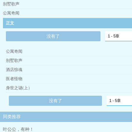
别墅歌声
公寓奇闻
正文
没有了
公寓奇闻
别墅歌声
酒店惊魂
医者怪物
身世之谜(上）
没有了
同类推荐
叶公公，有种！