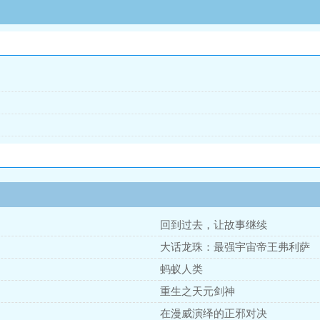
回到过去，让故事继续
大话龙珠：最强宇宙帝王弗利萨
蚂蚁人类
重生之天元剑神
在漫威演绎的正邪对决