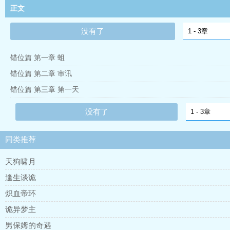
正文
没有了
错位篇 第一章 蛆
错位篇 第二章 审讯
错位篇 第三章 第一天
没有了
同类推荐
天狗啸月
逢生谈诡
炽血帝环
诡异梦主
男保姆的奇遇