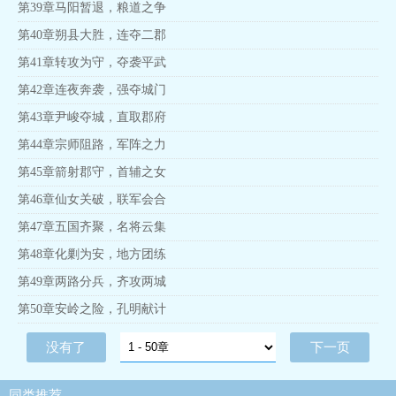
第39章马阳暂退，粮道之争
第40章朔县大胜，连夺二郡
第41章转攻为守，夺袭平武
第42章连夜奔袭，强夺城门
第43章尹峻夺城，直取郡府
第44章宗师阻路，军阵之力
第45章箭射郡守，首辅之女
第46章仙女关破，联军会合
第47章五国齐聚，名将云集
第48章化剿为安，地方团练
第49章两路分兵，齐攻两城
第50章安岭之险，孔明献计
没有了
下一页
同类推荐