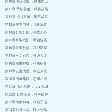
第10章 兵入武阳，诱敌而出
第11章 尹峻善射，武将技能
第12章 虎将破城，聚气成武
第13章左右门神，共斩敌将
第14章分钱分田，收拢人心
第15章月取武阳，举朝皆震
第16章皇帝赏赐，武威新军
第17章再启召唤，神级人才
第18章绝世神猛，张榜招贤
第19章云鹿大儒，刺史来投
第20章成就奖励，忘履相迎
第21章 西北八府，兵发金城
第22章 卧龙诸葛，料事如神
第23章大奉神将，哼哈郑伦
第24章武神出战，以血化煞