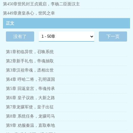
第450章世民封王贞观启，李杨二臣面汉主
第449章唐皇杀心，世民之幸
正文
没有了
下一页
第1章初临异世，召唤系统
第2章新手礼包，帝魂抽取
第3章汉祖帝魂，丞相出世
第4章 哼哈二将，孔明谋国
第5章 回返皇宫，帝魂传承
第6章 皇子议政，大新之路
第7章龙骧军使，皇子出征
第8章 系统任务，龙骧司马
第9章 劝服秦温，直取奉地