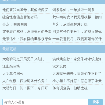
他们要我当圣母，我偏成阎罗
词条修仙，一年抽取一词条
缝合怪也能当冒险者吗
荒年啃树皮？我无限模拟，粮肉
满仓
兽宠：嗯嗯嗯嗯
草宋：从重生林冲开始
穿书农门寡妇，反派夫君们争着
网贷买号你要分手，游戏入侵你
宠
已急哭
无限逃生：我在怪物世界杀穿全
十年爱意耗尽，我提离婚你哭什
场
么
最新更新
大唐驸马之开局兕子来敲门
洪武嫡皇孙：家父朱标永镇山河
江山绝色榜
汉末庶民
大明草包国公
天幕曝光未来，皇帝们坐不住了
人在红楼，西游词条什么鬼？
小小领主不好惹！惹急眼了争天
下
大明每日一问：殿下，今日可
传奇调查员，但明太祖
反？