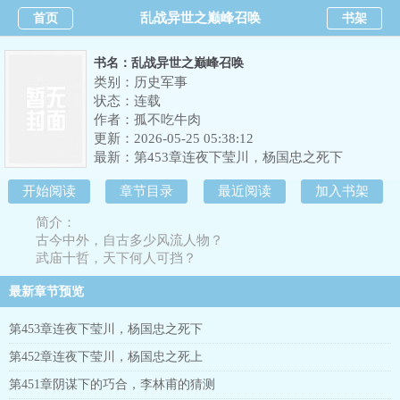
乱战异世之巅峰召唤
首页
书架
书名：乱战异世之巅峰召唤
类别：历史军事
状态：连载
作者：
孤不吃牛肉
更新：2026-05-25 05:38:12
最新：
第453章连夜下莹川，杨国忠之死下
开始阅读
章节目录
最近阅读
加入书架
简介：
古今中外，自古多少风流人物？
武庙十哲，天下何人可挡？
霸王二李，以武纵横天下！
最新章节预览
谋圣王佐，异世重写风华！
秦皇汉武，唐宗宋祖，更有无数千古枭雄，在此再争天下！
第453章连夜下莹川，杨国忠之死下
且看我华夏人杰，于异世独领风骚！
第452章连夜下莹川，杨国忠之死上
第451章阴谋下的巧合，李林甫的猜测