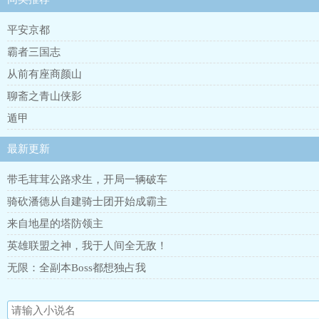
平安京都
霸者三国志
从前有座商颜山
聊斋之青山侠影
遁甲
最新更新
带毛茸茸公路求生，开局一辆破车
骑砍潘德从自建骑士团开始成霸主
来自地星的塔防领主
英雄联盟之神，我于人间全无敌！
无限：全副本Boss都想独占我