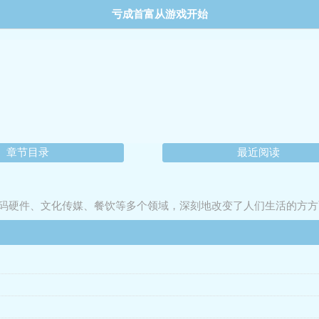
亏成首富从游戏开始
章节目录
最近阅读
码硬件、文化传媒、餐饮等多个领域，深刻地改变了人们生活的方方
才游戏制作人”，拥有“无为而治的管理才能”和“对行业风向的精确洞察