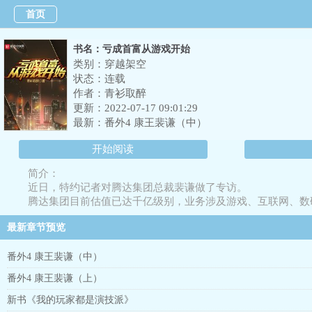
首页
书名：亏成首富从游戏开始
类别：穿越架空
状态：连载
作者：
青衫取醉
更新：2022-07-17 09:01:29
最新：
番外4 康王裴谦（中）
开始阅读
简介：
近日，特约记者对腾达集团总裁裴谦做了专访。
腾达集团目前估值已达千亿级别，业务涉及游戏、互联网、数
而裴谦，也被视为“绝世好老板”、“不世出的投资奇才”、“天
最新章节预览
面对记者，裴谦大吐苦水。
“我真不是什么商业奇才啊！”
番外4 康王裴谦（中）
“我的成功，完完全全都是运气使然！”
“我最初的目标，只是想亏光五万块而已……”
番外4 康王裴谦（上）
看，商业天才的人生就是这么的谦虚而又低调。
书友群：893157567
新书《我的玩家都是演技派》