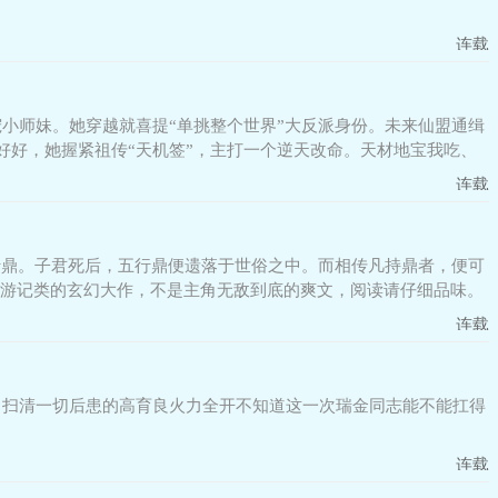
连载
小师妹。她穿越就喜提“单挑整个世界”大反派身份。未来仙盟通缉
好好，她握紧祖传“天机签”，主打一个逆天改命。天材地宝我吃、
连载
行鼎。子君死后，五行鼎便遗落于世俗之中。而相传凡持鼎者，便可
于游记类的玄幻大作，不是主角无敌到底的爽文，阅读请仔细品味。
连载
，扫清一切后患的高育良火力全开不知道这一次瑞金同志能不能扛得
连载