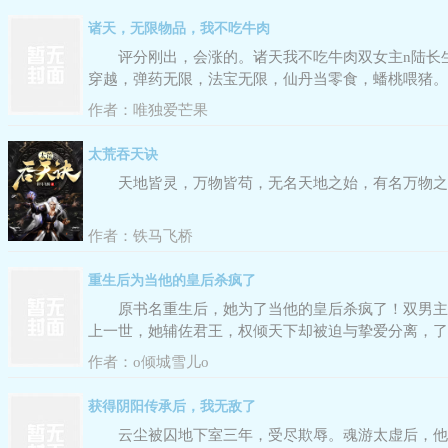
诸天，无限物品，我不吃牛肉
评分刚出，会涨的。诸天我不吃牛肉双女主n陆长
穿越，弹药无限，法宝无限，仙丹当零食，蟠桃喂猪。
西游记：太上老君看着你当糖吃的九转金丹，疯了。n
作者：
唯独爱芒果
太荒吞天诀
天地皆灵，万物皆苟，无名天地之始，有名万物之
作者：
铁马飞桥
重生后为当他的皇后杀疯了
原书名重生后，她为了当他的皇后杀疯了！双男主
上一世，她辅佐君王，权倾天下却被迫与挚爱分离，了
子地位弱？一手巫术当祭司毒舌皇子宠？助他翻身登帝
作者：
o倾城雪儿o
获得阴阳传承后，我无敌了
云尘被囚地下室三年，受尽欺辱。魂游太虚后，他被