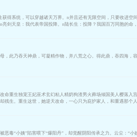
生获得系统，可以穿越诸天万界。n并且还有无限空间，只要收进空间
n亮剑天皇：我代表帝国投降。n陆长生：投降？我国百万同胞的命，
漫威世界：托
母，此乃吞天神鼎，可凝精作物，并八荒之心。得此鼎，吞四海，容八
改命重生独宠王妃巫术玄幻粘人精奶狗渣男火葬场倾国美人樱落入
却残生。重生这世，她逆天改命，一心只为庇护家人，和重遇那个
位！在尔虞我诈的宫廷里
恶毒“小姨”陷害喂下“爆阳丹”，却觉醒阴阳传承之力。云尘：“小