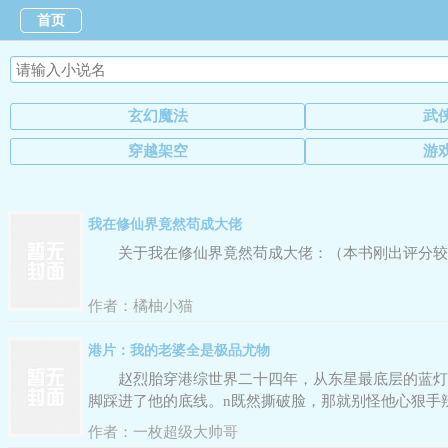
首页
玄幻魔法
武
穿越架空
游
我在修仙界竟然苟成大佬
关于我在修仙界竟然苟成大佬：（本书刚出评分较
作者：
橘柚小猫
港片：我的老婆全是极品尤物
赵烈胎穿港综世界二十四年，从东星最底层的蓝灯
脚踩进了他的底线。n既然撕破脸，那就别怪他心狠手
湾所有场子，逼得蒋天生咽下哑巴亏坐到谈判桌前。n
作者：
一枚超级大帅哥