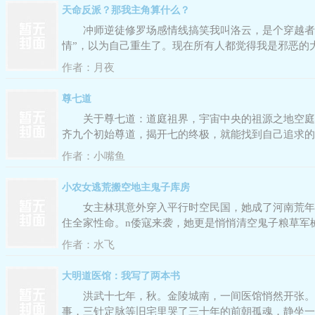
天命反派？那我主角算什么？
冲师逆徒修罗场感情线搞笑我叫洛云，是个穿越者
情”，以为自己重生了。现在所有人都觉得我是邪恶的
成长为炎帝，药老还被对面策反了。而我孑然一身。天
作者：
月夜
尊七道
关于尊七道：道庭祖界，宇宙中央的祖源之地空庭
齐九个初始尊道，揭开七的终极，就能找到自己追求的
作者：
小嘴鱼
小农女逃荒搬空地主鬼子库房
女主林琪意外穿入平行时空民国，她成了河南荒年
住全家性命。n倭寇来袭，她更是悄悄清空鬼子粮草军
作者：
水飞
大明道医馆：我写了两本书
洪武十七年，秋。金陵城南，一间医馆悄然开张。
事，三针定脉等旧宅里哭了三十年的前朝孤魂，静坐一