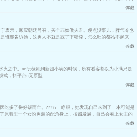
连载
云宁表示，顺应朝廷号召，买个罪奴做夫君。瘦点没事儿，脾气冷也
但是谁能告诉她，这男人不就是踩了下猪粪，怎么吐的都站不起来
连载
水火之中。nn阮薇刚到新团小满的时候，所有看客都以为小满只是
模式，抖平台n无原型
连载
因吃多了拼好饭而亡。?????一睁眼，她发现自己来到了一本可能是
穿到了原着里一个女扮男装的配角身上，按照发展，自己会看上女主的
连载