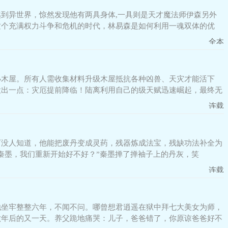
到异世界，惊然发现他有两具身体,一具则是天才魔法师伊森另外
这个充满权力斗争和危机的时代，林易森是如何利用一魂双体的优
全本
小木屋。所有人需收集材料升级木屋抵抗各种凶兽、天灾才能活下
投出一点：灾厄提前降临！陆离利用自己的级天赋迅速崛起，最终无
连载
可没人知道，他能把废丹变成灵药，残器炼成法宝，残缺功法补全为
秦墨，我们重新开始好不好？”秦墨掸了掸袖子上的丹灰，笑
连载
他坐牢整整六年，不闻不问。哪曾想君逍遥在狱中拜七大美女为师，
六年后的又一天。养父跪地痛哭：儿子，爸爸错了，你原谅爸爸好不