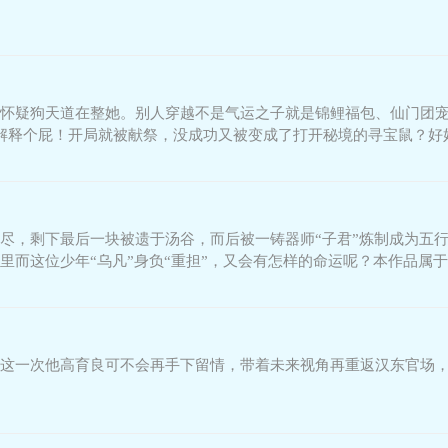
怀疑狗天道在整她。别人穿越不是气运之子就是锦鲤福包、仙门团宠
解释个屁！开局就被献祭，没成功又被变成了打开秘境的寻宝鼠？好
了美到让人炫目的师
尽，剩下最后一块被遗于汤谷，而后被一铸器师“子君”炼制成为五
里而这位少年“乌凡”身负“重担”，又会有怎样的命运呢？本作品属
舒缓，但是仔细看
这一次他高育良可不会再手下留情，带着未来视角再重返汉东官场