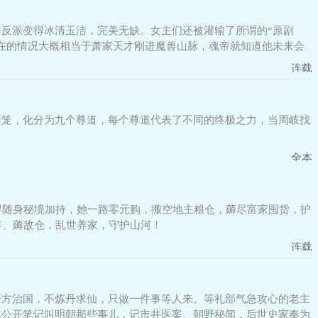
反派变得冰清玉洁，完美无缺。女主们还被灌输了所谓的“原剧
在的情况大概相当于萧家天才刚进魔兽山脉，魂帝就知道他未来会
连载
囚笼，化分为九个尊道，每个尊道代表了不同的终极之力，当周岐找
全本
得随身秘境加持，她一路零元购，搬空地主粮仓，薅尽富家囤货，护
年、薅敌仓，乱世养家，守护山河！
连载
开方治国，不炼丹求仙，只做一件事等人来。等礼部气急攻心的老主
本公开笔记叫明朝那些事儿，记市井医案、朝野秘闻，后世史家奉为