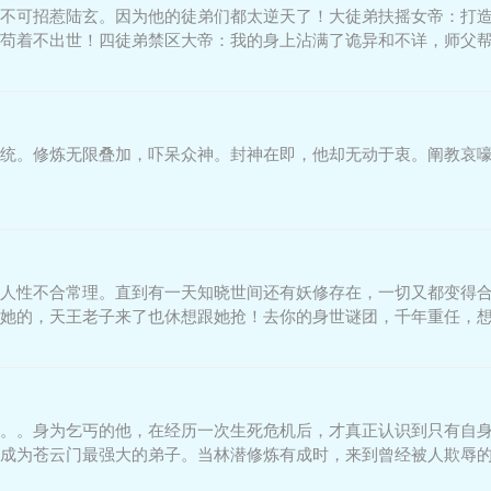
不可招惹陆玄。因为他的徒弟们都太逆天了！大徒弟扶摇女帝：打
苟着不出世！四徒弟禁区大帝：我的身上沾满了诡异和不详，师父
统。修炼无限叠加，吓呆众神。封神在即，他却无动于衷。阐教哀
人性不合常理。直到有一天知晓世间还有妖修存在，一切又都变得
她的，天王老子来了也休想跟她抢！去你的身世谜团，千年重任，
偏不信！以我手中长刀，
。。身为乞丐的他，在经历一次生死危机后，才真正认识到只有自
成为苍云门最强大的弟子。当林潜修炼有成时，来到曾经被人欺辱的
境十年一次的