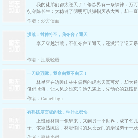
我的徒弟们都太逆天了！修炼界有一条铁律：万万
徒弟陈长生：太稳健了明明可以弹指灭杀大帝，却一直
作者：
炒方便面
洪荒：封神将至，我夺舍了通天
李天穿越洪荒，不但夺舍了通天，还激活了逆天系
作者：
江辰轻语
一刀破万障，我命由我不由天！
林星杳在边陲山林中偶遇的虎崽天真可爱，却太通
俊俏脸蛋，让人见之难忘？她先遇上，先动心的就该是
以武入道，踏上渺茫修仙路。大道无情，命不由己，我
作者：
Camelliagu
有熟练度面板的我，学什么都快
上班族林潜一觉醒来，来到另一个世界，成了乞儿
子。依靠熟练度，林潜悄悄的从苍云门的杂役弟子一跃
得多送几次。”......正当林潜摩拳擦掌，准备参加青云
作者：
森林小树