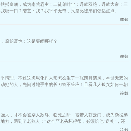
造扶摇皇朝，成为南荒霸主！二徒弟叶尘：丹武双绝，丹武大帝！三
帮我吸一口？陆玄：我？我平平无奇，只是比徒弟们强亿点点。
连载
嚎，原始震惊：这是要闹哪样？
连载
合乎情理。不过这虎崽化作人形怎么生了一张朗月清风，举世无双的
想动她的人，先问过她手中的长刀答不答应！且看凡人孤女如何一朝
连载
身强大，才不会被别人欺辱。临死之际，被带入苍云门，成为杂役弟
地方，遇到了老熟人：“这个严老头坏得很，必须给他“送礼”，还
连载