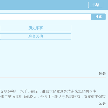
书架
历史军事
综合其他
连载
本只想顺手捞一笔千万酬金，谁知大佬竟派陈浩南来烧他的仓库，一
子绑了笑面虎想逼他换人，他反手甩出人形铁球阿海，直接碾平铜锣
连载