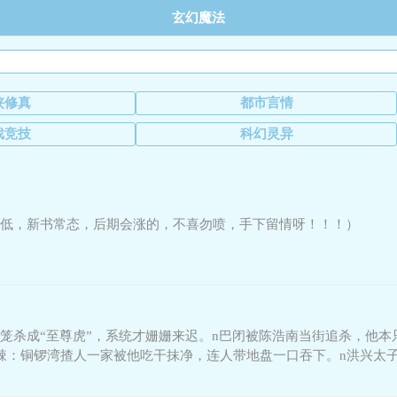
玄幻魔法
侠修真
都市言情
戏竞技
科幻灵异
低，新书常态，后期会涨的，不喜勿喷，手下留情呀！！！）
笼杀成“至尊虎”，系统才姗姗来迟。n巴闭被陈浩南当街追杀，他
辣：铜锣湾揸人一家被他吃干抹净，连人带地盘一口吞下。n洪兴太
以此一步步斩杀敌人