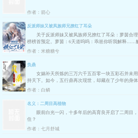
作者：
箭心
反派师妹又被凤族师兄撩红了耳朵
关于反派师妹又被凤族师兄撩红了耳朵：萝茵合理
榜榜首预定。萝茵：6天道呜呜：乖崽你听我解释……
我啃、我挖！随手再掏个穿越者老乡的坟。顺便又契约
作者：
米糖糖兮
负鼎
女娲补天所炼的三万六千五百零一块五彩石并未用
持天下。如今，五行鼎再次现世，却藏在了少年的身体
世界比较复杂，每个人都有自己的血肉，节奏可能比较
作者：
白鳞
名义：二周目高植物
眼前白光一闪，十多年后的高育良开启了二周目，
住？
作者：
七月舒城