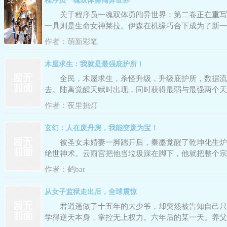
程序员一魂双体勇闯异世界
关于程序员一魂双体勇闯异世界：第二卷正在重写
一具则是生命女神莱拉。伊森在机缘巧合下成为了新一
势，操纵教会与亡灵两股敌对的势力，排除异己，巩固
作者：
萌新彩笔
木屋求生：我就是最强庇护所！
全民，木屋求生，杀怪升级，升级庇护所，数据流
去。陆离觉醒天赋时出现，同时获得最弱与最强两个天
敌。升级庇护所？有我在就是最强庇护所！
作者：
夜里挑灯
玄幻：人在废丹房，我能变废为宝！
被圣女未婚妻一脚踹开后，秦墨觉醒了乾坤化生炉
绝世神术。云雨宫把他当垃圾踩在脚下，他就把整个宗
了。“苏圣女，当年你的忘心诀，修完了吗？”你弃我
作者：
鹤bar
从女子监狱走出后，全球震惊
君逍遥做了十五年的大少爷，却突然被告知自己只
学得逆天本身，掌控无上权力。六年后的某一天。养父