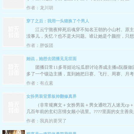
明史第一手珍本。他还有一本从不示人的私密笔记叫玄
作者：
龙川胡
穿了之后：我用一头猪换了个男人
江云宁熬夜猝死后魂穿不知名王朝的小山村。原主
没事儿，失忆？也不是大问题。谁让她是个颜控，只想
了？感情以前还是个富家公子哥么？空间在手，灵泉我
作者：
胖饭团
她说，她想去团播见见世面
团播日常11多哥姐论坛瓜群讨论养成主播n阮薇
多了一个镶边主播，直到她把日赛、飞行、周赛、月考
作者：
有点素
女扮男装背景板帅翻修真界
（非常规爽文＋女扮男装＋男女通吃万人迷无cp＋
几百年前的玄幻言情女频小说里。????里面的女主
后宫之一，然后干脆利落的被炮灰掉。??刚来到新世界
作者：
我真的要哭了