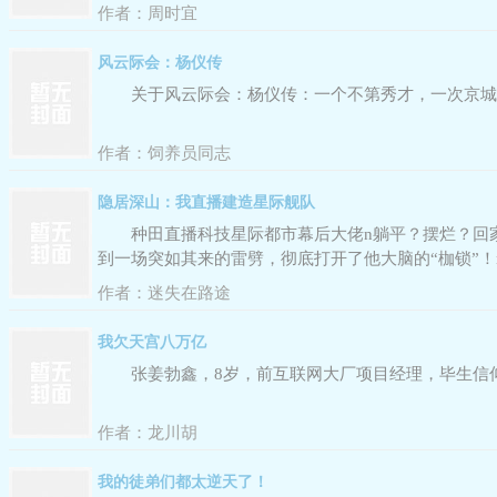
好？君逍遥冷笑摇头，还不忘记狠狠踩他几脚。
作者：
周时宜
风云际会：杨仪传
关于风云际会：杨仪传：一个不第秀才，一次京城
作者：
饲养员同志
隐居深山：我直播建造星际舰队
种田直播科技星际都市幕后大佬n躺平？摆烂？回
到一场突如其来的雷劈，彻底打开了他大脑的“枷锁”
不允许啊！搞个助手，结果成了网络之神n想自建别墅
作者：
迷失在路途
我欠天宫八万亿
张姜勃鑫，8岁，前互联网大厂项目经理，毕生信
作者：
龙川胡
我的徒弟们都太逆天了！