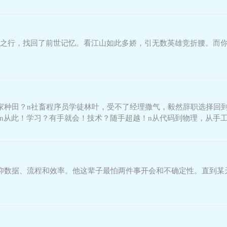
之行，找回了前世记忆。看江山如此多娇，引无数英雄竞折腰。而
家种田？n社畜程序员学徒林叶，受不了经理撒气，毅然辞职选择回到
！n从此！学习？有手就会！技术？随手超越！n从代码到物理，从手
，反手弄出了地
仰数据、流程和效率。他这辈子最怕两件事开会和不确定性。直到某