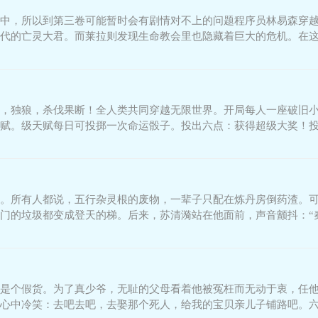
中，所以到第三卷可能暂时会有剧情对不上的问题程序员林易森穿越
代的亡灵大君。而莱拉则发现生命教会里也隐藏着巨大的危机。在
权力，最后攻略已成为圣殿
，独狼，杀伐果断！全人类共同穿越无限世界。开局每人一座破旧
赋。级天赋每日可投掷一次命运骰子。投出六点：获得超级大奖！
。所有人都说，五行杂灵根的废物，一辈子只配在炼丹房倒药渣。
门的垃圾都变成登天的梯。后来，苏清漪站在他面前，声音颤抖：“
如尘，我便让你亲眼看着，这
是个假货。为了真少爷，无耻的父母看着他被冤枉而无动于衷，任
心中冷笑：去吧去吧，去娶那个死人，给我的宝贝亲儿子铺路吧。