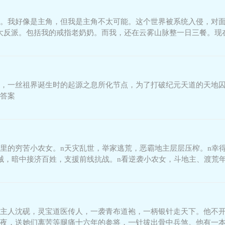
。我好像是主角，但我是主角不太可能。这个世界被系统入侵，对面
大反派。包括我的戒指老奶奶。而我，还在云雾山脉整一日三餐。现
道，你给我的什么剧本？我
，一丝祖界诞生时的起源之息所化节点，为了打破纪元天道的天地
答案
里的穷苦小农女。n天灾乱世，举家逃荒，恶霸地主层层压榨。n幸
械，暗中接济百姓，支援前线抗战。n看逆袭小农女，斗地主、渡荒
主人沈砚，灵宝道医传人，一袭青布道袍，一柄银针走天下。他不
夜，送她们离苦等腿痛十六年的参将，一针拔出骨中兵煞。他有一