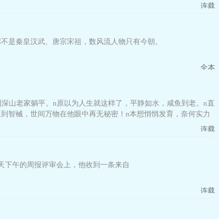
连载
你不是秦皇汉武、唐宗宋祖，数风流人物只有今朝。
全本
深山老家躺平。n原以为人生就这样了，平静如水，咸鱼到老。n直
工到智械，世间万物在他眼中再无秘密！n本想悄悄发育，奈何实力
连载
天下午的周报评审会上，他收到一条来自
连载