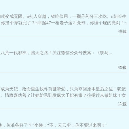
就变成无限。n别人穿越，省吃俭用，一颗丹药分三次吃。n陆长生
你投个降就完了？n举起47一枪老子这叫亮剑，你懂个屁的亮剑！n
连载
荒一代邪神，踏天之路！关注微信公众号搜索：《铁马...
连载
宫成为天妃，改命重生找寻前世挚爱，只为夺回原本皇后之位！犹记
人。情敌喜伪善？让她妒忌到发疯太子妃有毒？拉拢过来做姐妹！女
连载
姨，你准备好了？”小姨：“不，云云尘，你不要过来啊！”