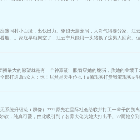
术济凡尘，里面藏着大明
痴迷同村小白脸，出钱出力。爹娘无脑宠溺，大哥气得要分家。江
看脸。。家底早就掏空了，江云宁只能用一头猪换了这男人回家。
有。改善种植方式，提高产
做团播最大的愿望就是有一个神豪能一眼看穿她的脆弱，救她的业绩于
全部打通后n众人：惊！居然是天生位么！n偏现实打赏我流现实n抖
无系统升级流＋群像）????原先在星际社会给联邦打工一辈子的朔离
善良娇软，纯真可爱，由此吸引到了各界大佬为她大打出手。??而她
，